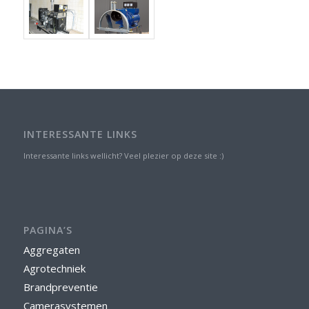
INTERESSANTE LINKS
Interessante links wellicht? Veel plezier op deze site :)
PAGINA’S
Aggregaten
Agrotechniek
Brandpreventie
Camerasystemen